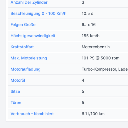
Anzahl Der Zylinder
3
Beschleunigung 0 - 100 Km/h
10.5 s
Felgen Größe
6J x 16
Höchstgeschwindigkeit
185 km/h
Kraftstoffart
Motorenbenzin
Max. Motorleistung
101 PS @ 5000 rpm
Motoraufladung
Turbo-Kompressor, Ladel
Motoröl
4 l
Sitze
5
Türen
5
Verbrauch - Kombiniert
6.1 l/100 km