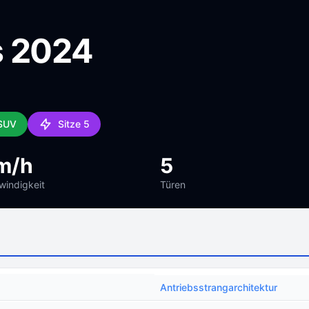
s 2024
 SUV
Sitze 5
m/h
5
indigkeit
Türen
Antriebsstrangarchitektur