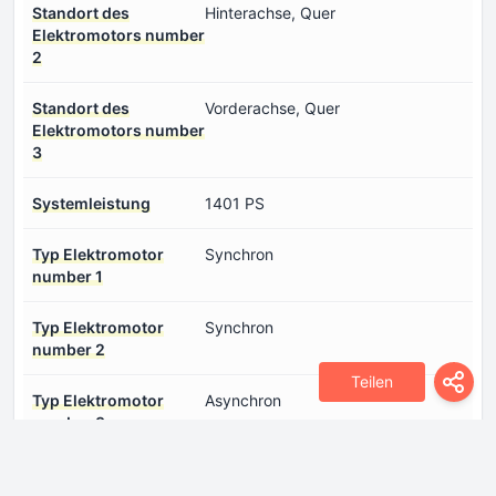
Standort des
Hinterachse, Quer
Elektromotors number
2
Standort des
Vorderachse, Quer
Elektromotors number
3
Systemleistung
1401 PS
Typ Elektromotor
Synchron
number 1
Typ Elektromotor
Synchron
number 2
Teilen
Typ Elektromotor
Asynchron
number 3
Еlektrische Reichweite
355 km
(CLTC)