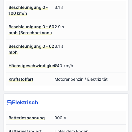
Beschleunigung 0 -
3.1 s
100 km/h
Beschleunigung 0 - 60
2.9 s
mph (Berechnet von )
Beschleunigung 0 - 62
3.1 s
mph
Höchstgeschwindigkeit
240 km/h
Kraftstoffart
Motorenbenzin / Elektrizität
Elektrisch
Batteriespannung
900 V
Batteriestandort
Unter dem Boden