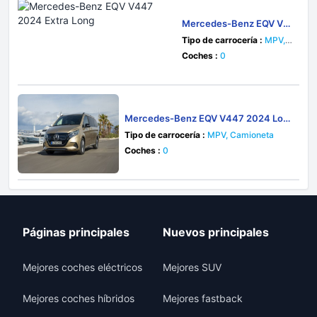
Mercedes-Benz EQV V4
47 2024 Extra Long
Tipo de carrocería :
MPV, C
amioneta
Coches :
0
Mercedes-Benz EQV V447 2024 Lon
g
Tipo de carrocería :
MPV, Camioneta
Coches :
0
Páginas principales
Nuevos principales
Mejores coches eléctricos
Mejores SUV
Mejores coches híbridos
Mejores fastback