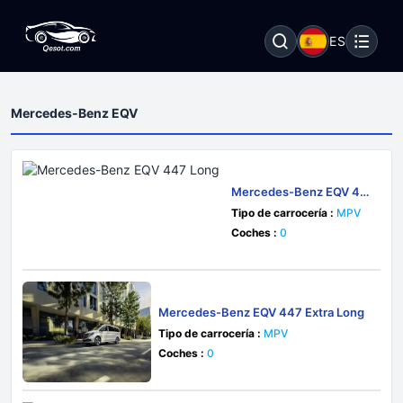
ES
Mercedes-Benz EQV
Mercedes-Benz EQV 44
7 Long
Tipo de carrocería :
MPV
Coches :
0
Mercedes-Benz EQV 447 Extra Long
Tipo de carrocería :
MPV
Coches :
0