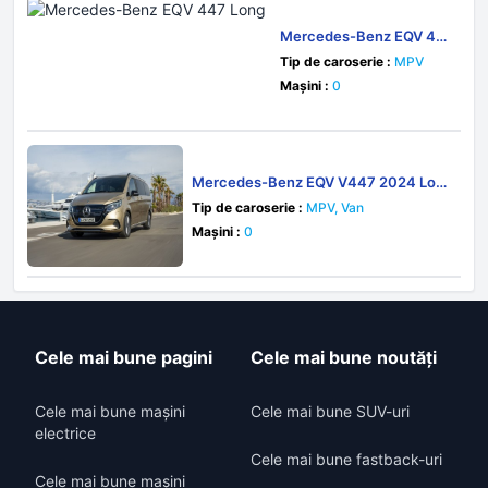
Mercedes-Benz EQV 44
7 Long
Tip de caroserie :
MPV
Mașini :
0
Mercedes-Benz EQV V447 2024 Lon
g
Tip de caroserie :
MPV, Van
Mașini :
0
Cele mai bune pagini
Cele mai bune noutăți
Cele mai bune mașini
Cele mai bune SUV-uri
electrice
Cele mai bune fastback-uri
Cele mai bune mașini