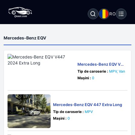
RO
Mercedes-Benz EQV
Mercedes-Benz EQV V4
47 2024 Extra Long
Tip de caroserie :
MPV, Van
Mașini :
0
Mercedes-Benz EQV 447 Extra Long
Tip de caroserie :
MPV
Mașini :
0