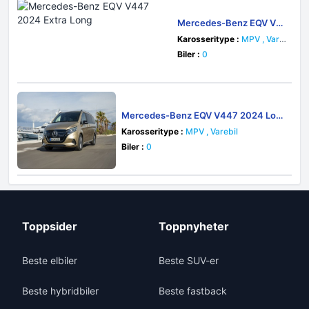
Mercedes-Benz EQV V4
47 2024 Extra Long
Karosseritype :
MPV , Vare
bil
Biler :
0
Mercedes-Benz EQV V447 2024 Lon
g
Karosseritype :
MPV , Varebil
Biler :
0
Toppsider
Toppnyheter
Beste elbiler
Beste SUV-er
Beste hybridbiler
Beste fastback