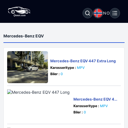
NO
Mercedes-Benz EQV
Mercedes-Benz EQV 447 Extra Long
Karosseritype :
MPV
Biler :
0
Mercedes-Benz EQV 44
7 Long
Karosseritype :
MPV
Biler :
0