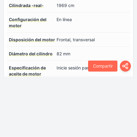
Cilindrada -real-
1969 cm
Configuración del
En línea
motor
Disposición del motor
Frontal, transversal
Diámetro del cilindro
82 mm
Compartir
Especificación de
Inicie sesión para ver.
aceite de motor
Modelo del
JLH-4G20TDC
motor/Código del
motor
Número de cilindros
4
Número de válvulas
4
por cilindro