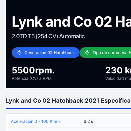
Lynk and Co 02 H
2.0TD T5 (254 CV) Automatic
Generación 02 Hatchback
Tipo de carrocería
5500rpm.
230 
Potencia (CV) a RPM
Velocidad m
Lynk and Co 02 Hatchback 2021 Especifica
Aceleración 0 - 100 Km/h
6.2 s