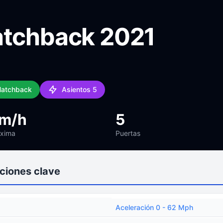
atchback 2021
 Hatchback
Asientos 5
km/h
5
áxima
Puertas
ciones clave
Aceleración 0 - 62 Mph