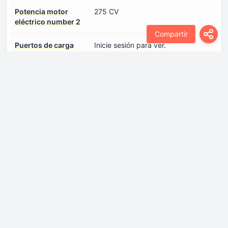
Potencia motor
275 CV
eléctrico number 2
Compartir
Puertos de carga
Inicie sesión para ver.
number 0
Tipo de motor
Sincrónico
eléctrico number 1
Tipo de motor
Sincrónico
eléctrico number 2
Ubicación de la batería
Debajo del piso
Ubicación del motor
Eje Trasero, transversal
eléctrico. number 1
Ubicación del motor
Eje frontal, transversal
eléctrico. number 2