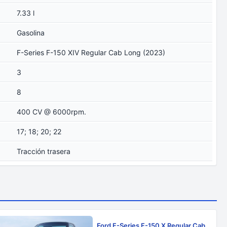
7.33 l
Gasolina
F-Series F-150 XIV Regular Cab Long (2023)
3
8
400 CV @ 6000rpm.
17; 18; 20; 22
Tracción trasera
Ford F-Series F-150 X Regular Cab 1