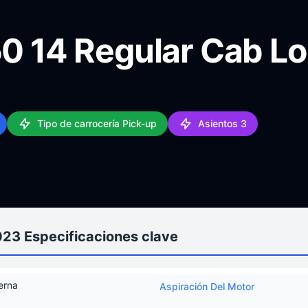
50 14 Regular Cab L
Tipo de carrocería Pick-up
Asientos 3
023 Especificaciones clave
erna
Aspiración Del Motor