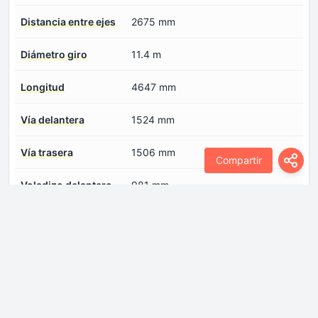
Distancia entre ejes
2675 mm
Diámetro giro
11.4 m
Longitud
4647 mm
Vía delantera
1524 mm
Vía trasera
1506 mm
Compartir
Voladizo delantero
981 mm
Voladizo trasero
991 mm
Motor
Capacidad de aceite
4.6 l