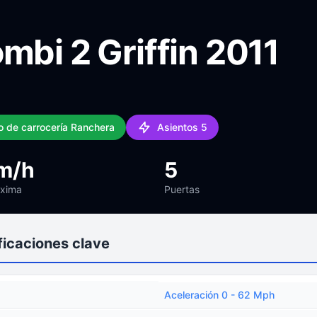
mbi 2 Griffin 2011
o de carrocería Ranchera
Asientos 5
m/h
5
áxima
Puertas
ficaciones clave
Aceleración 0 - 62 Mph