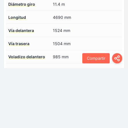
Diámetro giro
11.4 m
Longitud
4690 mm
Vía delantera
1524 mm
Vía trasera
1504 mm
Voladizo delantero
985 mm
Compartir
Voladizo trasero
1030 mm
Motor
Capacidad de aceite
4.5 l
del motor
Cilindrada -real-
1910 cm