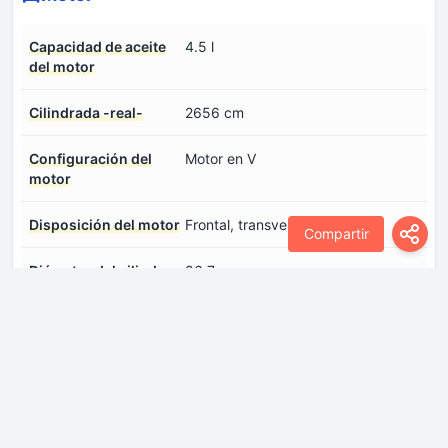
Capacidad de aceite
4.5 l
del motor
Cilindrada -real-
2656 cm
Configuración del
Motor en V
motor
Disposición del motor
Frontal, transversal
Compartir
Diámetro del cilindro
86.7 mm
Especificación de
Inicie sesión para ver.
aceite de motor
Modelo del
Delta / G6BA
motor/Código del
motor