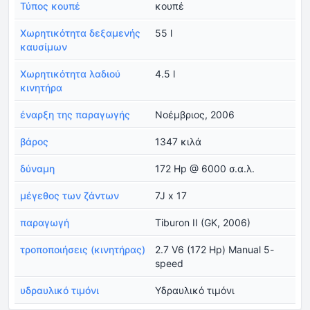
Τύπος κουπέ
κουπέ
Χωρητικότητα δεξαμενής
55 l
καυσίμων
Χωρητικότητα λαδιού
4.5 l
κινητήρα
έναρξη της παραγωγής
Νοέμβριος, 2006
βάρος
1347 κιλά
δύναμη
172 Hp @ 6000 σ.α.λ.
μέγεθος των ζάντων
7J x 17
παραγωγή
Tiburon II (GK, 2006)
τροποποιήσεις (κινητήρας)
2.7 V6 (172 Hp) Manual 5-
speed
υδραυλικό τιμόνι
Υδραυλικό τιμόνι