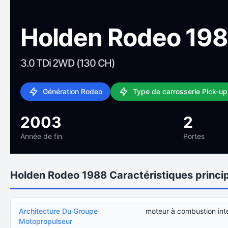
Holden Rodeo 19
3.0 TDi 2WD (130 CH)
Génération Rodeo
Type de carrosserie Pick-up
2003
2
Année de fin
Portes
Holden Rodeo 1988 Caractéristiques princi
Architecture Du Groupe
moteur à combustion int
Motopropulseur