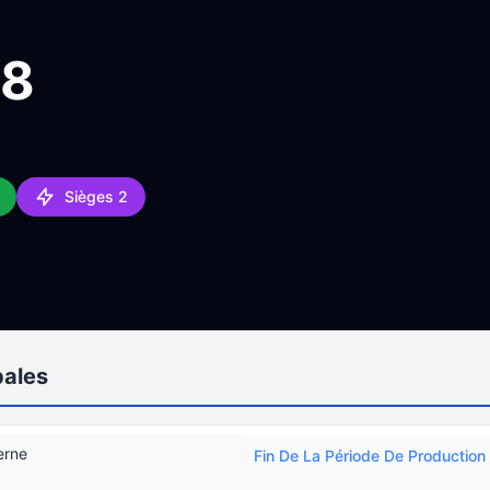
88
Sièges 2
pales
erne
Fin De La Période De Production