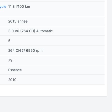
ycle
11.8 l/100 km
2015 année
3.0 V6 (264 CH) Automatic
5
264 CH @ 6950 rpm
79 l
Essence
2010