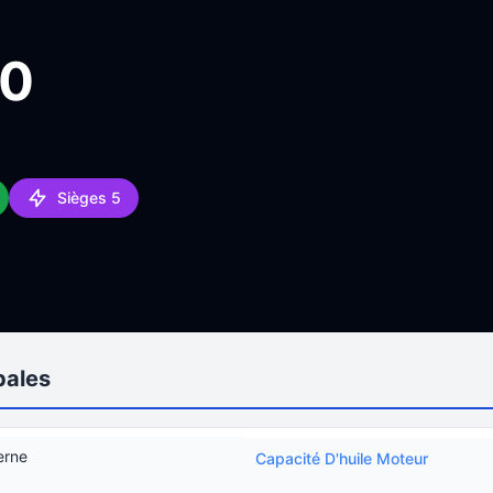
10
Sièges 5
pales
erne
Capacité D'huile Moteur