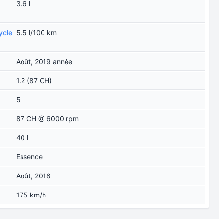
3.6 l
ycle
5.5 l/100 km
Août, 2019 année
1.2 (87 CH)
5
87 CH @ 6000 rpm
40 l
Essence
Août, 2018
175 km/h