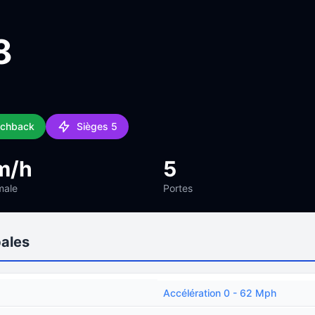
8
tchback
Sièges 5
m/h
5
male
Portes
pales
Accélération 0 - 62 Mph