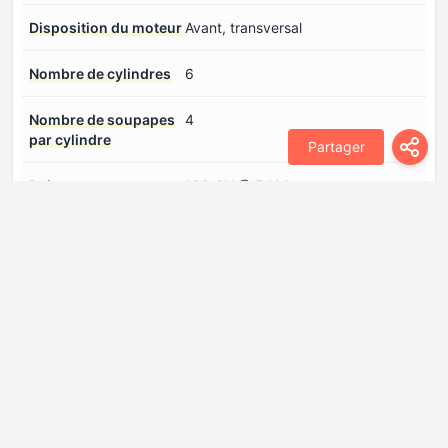
Disposition du moteur
Avant, transversal
Nombre de cylindres
6
Nombre de soupapes
4
par cylindre
Partager
Puissance max.
188 CH @ 5400 rpm
Suralimentation
Moteur atmosphérique
Système d'injection de
injection multi-point
carburant
Taux de compression
9.6
Transmission