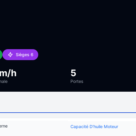
Sièges 6
km/h
5
male
Portes
erne
Capacité D'huile Moteur