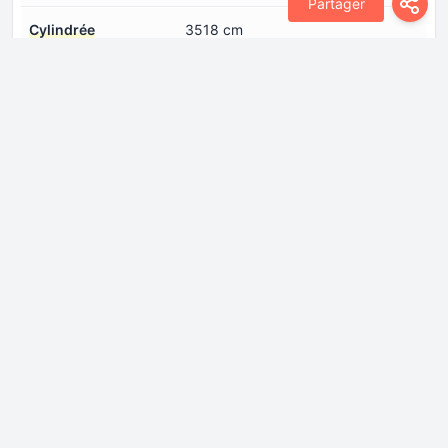
Partager
Cylindrée
3518 cm
Disposition du moteur
Avant, transversal
Modèle de
EGF
moteur/Code moteur
Nombre de cylindres
6
Nombre de soupapes
4
par cylindre
Puissance max.
235 CH @ 6400 rpm
Spécification de l'huile
Connectez-vous pour voir.
moteur
Suralimentation
Moteur atmosphérique