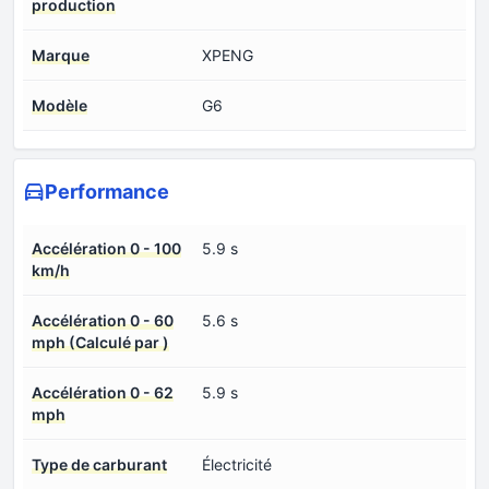
production
Marque
XPENG
Modèle
G6
Performance
Accélération 0 - 100
5.9 s
km/h
Accélération 0 - 60
5.6 s
mph (Calculé par )
Accélération 0 - 62
5.9 s
mph
Type de carburant
Électricité