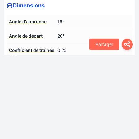
Dimensions
Angle d'approche
16°
Angle de départ
20°
Partager
Coefficient de traînée
0.25
(Cx)
Empattement
2890 mm
Hauteur
1650 mm
Largeur
1920 mm
Longueur
4753 mm
Voies arrière
1650 mm