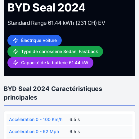
BYD Seal 2024
Standard Range 61.44 kWh (231 CH) EV
Électrique Voiture
Type de carrosserie Sedan, Fastback
Capacité de la batterie 61.44 kW
BYD Seal 2024 Caractéristiques
principales
Accélération 0 - 100 Km/h
6.5 s
Accélération 0 - 62 Mph
6.5 s