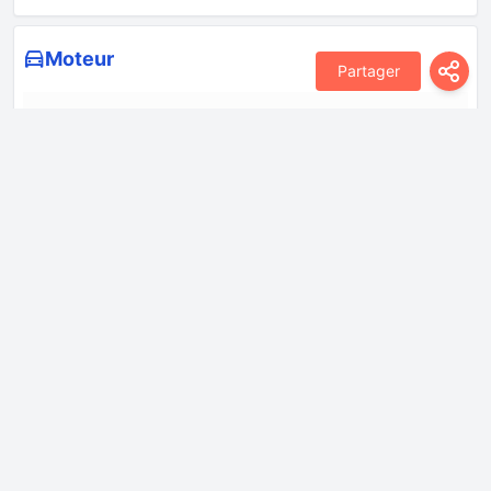
Moteur
Partager
Alésage
75 mm
Architecture des
ligne
moteurs à pistons
Capacité d'huile
6 l
moteur
Couple max.
240 Nm
Cylindrée
1498 cm
Disposition du moteur
Avant, transversal
Modèle de
Z2GA
moteur/Code moteur