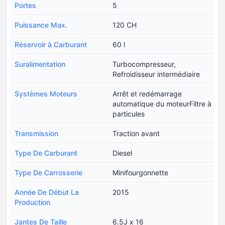
Portes
5
Puissance Max.
120 CH
Réservoir à Carburant
60 l
Suralimentation
Turbocompresseur,
Refroidisseur intermédiaire
Systèmes Moteurs
Arrêt et redémarrage
automatique du moteurFiltre à
particules
Transmission
Traction avant
Type De Carburant
Diesel
Type De Carrosserie
Minifourgonnette
Année De Début La
2015
Production
Jantes De Taille
6.5J x 16