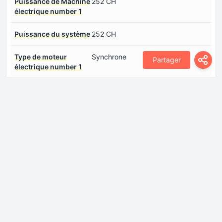
Puissance de Machine
252 CH
électrique number 1
Puissance du système
252 CH
Type de moteur
Synchrone
Partager
électrique number 1
Moteur à combustion
Architecture des
ligne
moteurs à pistons
Couple max.
220 Nm @ 3200-4200 rpm
Disposition du moteur
Avant, transversal
Distribution
DOHC