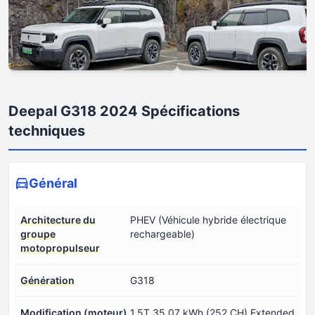
Deepal G318 2024 Spécifications
techniques
Général
Architecture du
PHEV (Véhicule hybride électrique
groupe
rechargeable)
motopropulseur
Génération
G318
Modification (moteur)
1.5T 35.07 kWh (252 CH) Extended