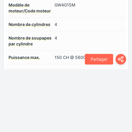
Modèle de
GW4G15M
moteur/Code moteur
Nombre de cylindres
4
Nombre de soupapes
4
par cylindre
Puissance max.
150 CH @ 5600-6000 rpm
Partager
Spécification de l'huile
Connectez-vous pour voir.
moteur
Suralimentation
Turbocompresseur, Refroidisseur
intermédiaire
Système d'injection de
injection multiport
carburant
Systèmes moteurs
Arrêt et redémarrage automatique