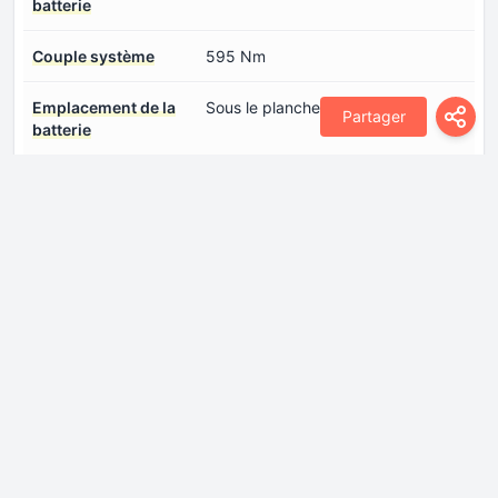
batterie
Couple système
595 Nm
Emplacement de la
Sous le plancher
Partager
batterie
Emplacement moteur
Essieu arrière, transversal
électrique number 1
Emplacement moteur
Essieu avant, transversal
électrique number 2
L'autonomie en mode
424 km
électrique (Autonomie
sur batterie) (NEDC)
Ports de chargement
Connectez-vous pour voir.
number 0
Puissance du système
422 CH