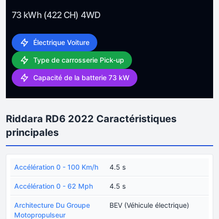
73 kWh (422 CH) 4WD
Électrique Voiture
Type de carrosserie Pick-up
Capacité de la batterie 73 kW
Riddara RD6 2022 Caractéristiques
principales
Accélération 0 - 100 Km/h
4.5 s
Accélération 0 - 62 Mph
4.5 s
Architecture Du Groupe
BEV (Véhicule électrique)
Motopropulseur