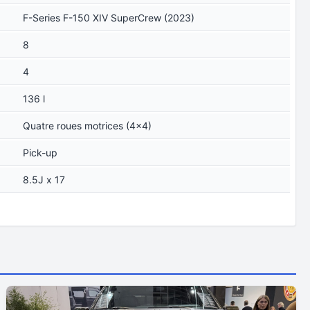
F-Series F-150 XIV SuperCrew (2023)
8
4
136 l
Quatre roues motrices (4x4)
Pick-up
8.5J x 17