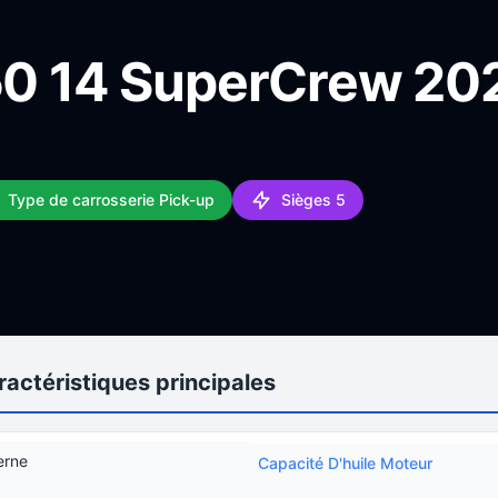
150 14 SuperCrew 20
Type de carrosserie Pick-up
Sièges 5
actéristiques principales
erne
Capacité D'huile Moteur