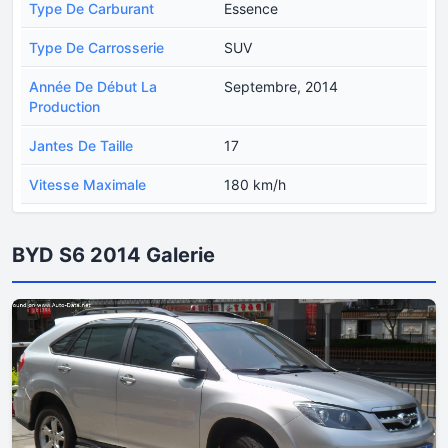
Type De Carburant
Essence
Type De Carrosserie
SUV
Année De Début La
Septembre, 2014
Production
Jantes De Taille
17
Vitesse Maximale
180 km/h
BYD S6 2014 Galerie