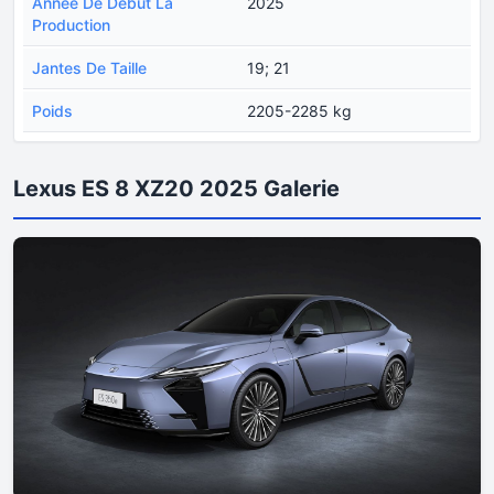
Année De Début La
2025
Production
Jantes De Taille
19; 21
Poids
2205-2285 kg
Lexus ES 8 XZ20 2025 Galerie