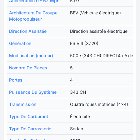
Accélération 0 - 62 Mph
5.9 s
Architecture Du Groupe
BEV (Véhicule électrique)
Motopropulseur
Direction Assistée
Direction assistée électrique
Génération
ES VIII (XZ20)
Modification (moteur)
500e (343 CH) DIRECT4 eAxle
Nombre De Places
5
Portes
4
Puissance Du Système
343 CH
Transmission
Quatre roues motrices (4x4)
Type De Carburant
Électricité
Type De Carrosserie
Sedan