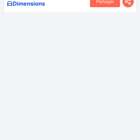
Partager
Dimensions
Empattement
2950 mm
Hauteur
1560 mm
Largeur
1920 mm
Longueur
5140 mm
Transmission
Direction
Crémaillère de direction
Direction assistée
Direction assistée électrique
Freins arrière
disques ventilés