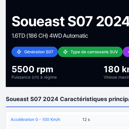
Soueast S07 202
1.6TD (186 CH) 4WD Automatic
Génération S07
Type de carrosserie SUV
5500 rpm
180 k
Puissance (ch) à régime
Vitesse maxi
Soueast S07 2024 Caractéristiques princip
Accélération 0 - 100 Km/h
12 s