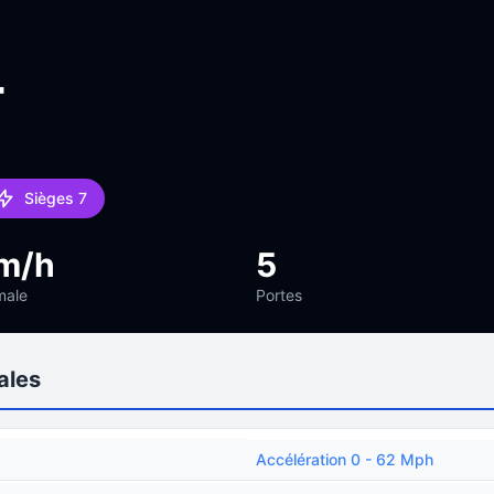
4
Sièges 7
m/h
5
male
Portes
ales
Accélération 0 - 62 Mph