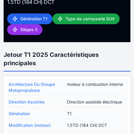
1.5TD (184 CH) DCT
Génération T1
Type de carrosserie SUV
Sièges 5
Jetour T1 2025 Caractéristiques
principales
Architecture Du Groupe
moteur à combustion interne
Motopropulseur
Direction Assistée
Direction assistée électrique
Génération
T1
Modification (moteur)
1.5TD (184 CH) DCT