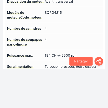
Disposition du moteur
Avant, transversal
Modèle de
SQRG4J15
moteur/Code moteur
Nombre de cylindres
4
Nombre de soupapes
4
par cylindre
Puissance max.
184 CH @ 5500 rpm
Partager
Suralimentation
Turbocompresseur, Refroidisseur
intermédiaire
Système d'injection de
Injection directe
carburant
Transmission