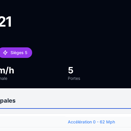
21
Sièges 5
m/h
5
male
Portes
ipales
Accélération 0 - 62 Mph