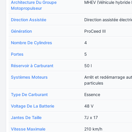
Architecture Du Groupe
MHEV (Véhicule hybride 
Motopropulseur
Direction Assistée
Direction assistée électr
Génération
ProCeed III
Nombre De Cylindres
4
Portes
5
Réservoir à Carburant
50 l
Systèmes Moteurs
Arrêt et redémarrage au
particules
Type De Carburant
Essence
Voltage De La Batterie
48 V
Jantes De Taille
7J x 17
Vitesse Maximale
210 km/h