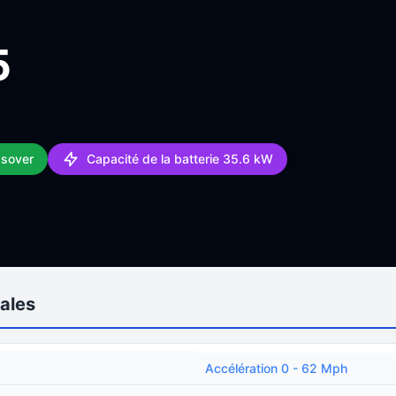
5
ssover
Capacité de la batterie 35.6 kW
ales
Accélération 0 - 62 Mph