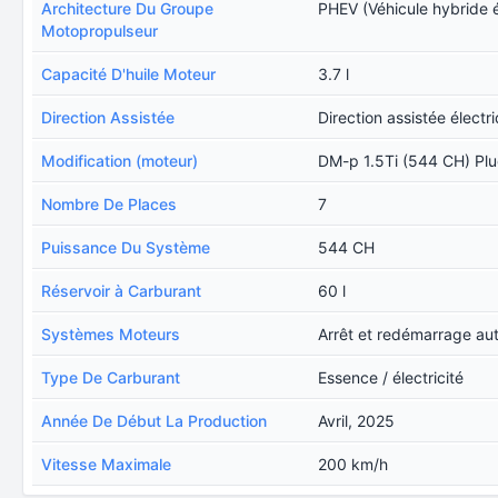
Architecture Du Groupe
PHEV (Véhicule hybride 
Motopropulseur
Capacité D'huile Moteur
3.7 l
Direction Assistée
Direction assistée électr
Modification (moteur)
DM-p 1.5Ti (544 CH) Pl
Nombre De Places
7
Puissance Du Système
544 CH
Réservoir à Carburant
60 l
Systèmes Moteurs
Arrêt et redémarrage au
Type De Carburant
Essence / électricité
Année De Début La Production
Avril, 2025
Vitesse Maximale
200 km/h