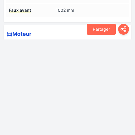
Faux avant
1002 mm
Partager
Moteur
Alésage
86 mm
Architecture des
ligne
moteurs à pistons
Capacité d'huile
6 l
moteur
Couple max.
320 Nm @ 1750-3500 rpm
Cylindrée
1998 cm
Disposition du moteur
Avant, transversal