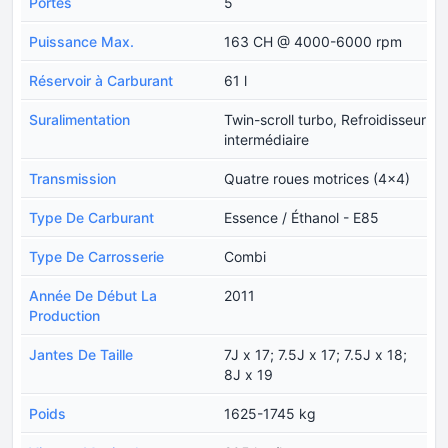
Portes
5
Puissance Max.
163 CH @ 4000-6000 rpm
Réservoir à Carburant
61 l
Suralimentation
Twin-scroll turbo, Refroidisseur
intermédiaire
Transmission
Quatre roues motrices (4x4)
Type De Carburant
Essence / Éthanol - E85
Type De Carrosserie
Combi
Année De Début La
2011
Production
Jantes De Taille
7J x 17; 7.5J x 17; 7.5J x 18;
8J x 19
Poids
1625-1745 kg