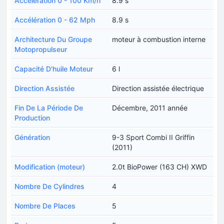
Accélération 0 - 100 Km/h
8.9 s
Accélération 0 - 62 Mph
8.9 s
Architecture Du Groupe
moteur à combustion interne
Motopropulseur
Capacité D'huile Moteur
6 l
Direction Assistée
Direction assistée électrique
Fin De La Période De
Décembre, 2011 année
Production
Génération
9-3 Sport Combi II Griffin
(2011)
Modification (moteur)
2.0t BioPower (163 CH) XWD
Nombre De Cylindres
4
Nombre De Places
5