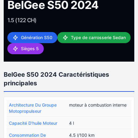
BelGee S50 2024
1.5 (122 CH)
Génération S50
Type de carrosserie Sedan
Sièges 5
BelGee S50 2024 Caractéristiques
principales
Architecture Du Groupe
moteur à combustion interne
Motopropulseur
Capacité D'huile Moteur
4 l
Consommation De
4.5 l/100 km