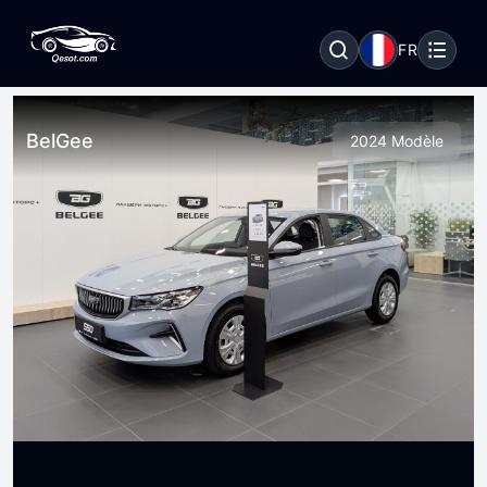
FR
BelGee
2024 Modèle