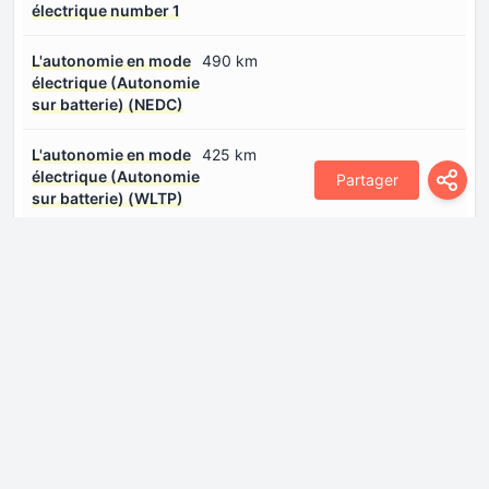
électrique number 1
L'autonomie en mode
490 km
électrique (Autonomie
sur batterie) (NEDC)
L'autonomie en mode
425 km
électrique (Autonomie
Partager
sur batterie) (WLTP)
Modèle/code du
TZ184XY101
moteur électrique
number 1
Ports de chargement
Connectez-vous pour voir.
number 0
Puissance de Machine
218 CH
électrique number 1
Puissance du système
218 CH