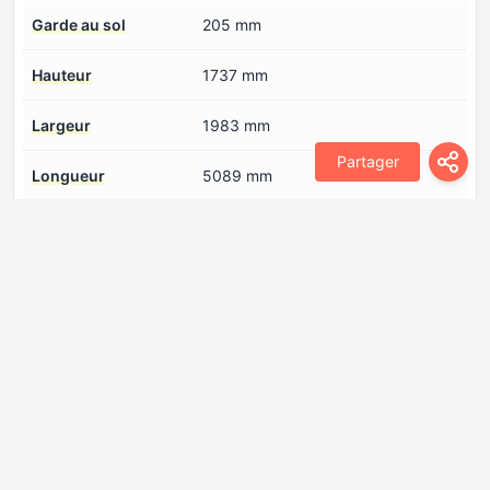
Garde au sol
205 mm
Hauteur
1737 mm
Largeur
1983 mm
Partager
Longueur
5089 mm
Voies arrière
1681 mm
Voies avant
1651 mm
Angle de montée
31°
Angle de rampe
21.1°
Faux arrière
1125 mm
Faux avant
962 mm