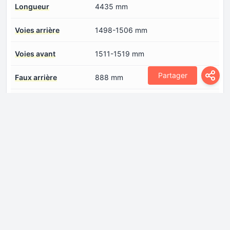
Longueur
4435 mm
Voies arrière
1498-1506 mm
Voies avant
1511-1519 mm
Partager
Faux arrière
888 mm
Faux avant
952 mm
Moteur
Alésage
83 mm
Architecture des
ligne
moteurs à pistons
Capacité d'huile
4.4 l