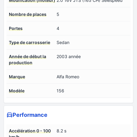
Modification (moteur)
2.0 16V JTS (165 CH) Selespeed
Nombre de places
5
Portes
4
Type de carrosserie
Sedan
Année de début la
2003 année
production
Marque
Alfa Romeo
Modèle
156
Performance
Accélération 0 - 100
8.2 s
km/h