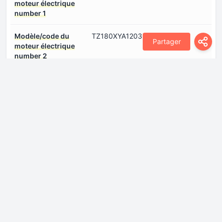
moteur électrique
number 1
Modèle/code du
TZ180XYA1203
Partager
moteur électrique
number 2
Ports de chargement
Connectez-vous pour voir.
number 0
Puissance de Machine
245 CH
électrique number 1
Puissance de Machine
245 CH
électrique number 2
Puissance du système
490 CH
Type de moteur
Synchrone
électrique number 1