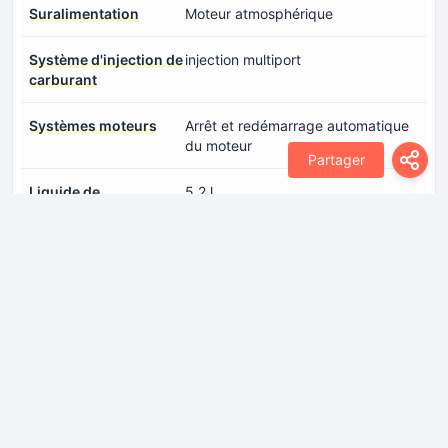
Suralimentation
Moteur atmosphérique
Système d'injection de
injection multiport
carburant
Systèmes moteurs
Arrêt et redémarrage automatique
du moteur
Partager
Liquide de
5.2 l
refroidissement
Transmission
Direction
Crémaillère de direction
Direction assistée
Direction assistée électrique
Freins arrière
Drum, 228.6 mm