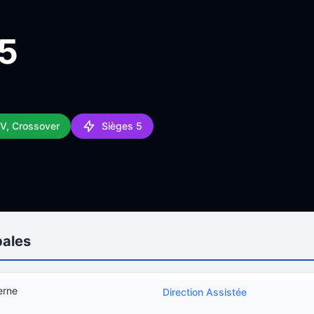
25
UV, Crossover
Sièges 5
pales
erne
Direction Assistée