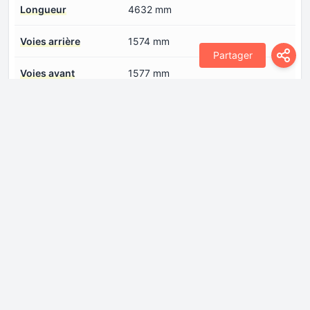
Longueur
4632 mm
Voies arrière
1574 mm
Partager
Voies avant
1577 mm
Faux arrière
1002 mm
Faux avant
919 mm
Moteur
Alésage
80 mm
Architecture des
ligne
moteurs à pistons
Capacité d'huile
5.5 l