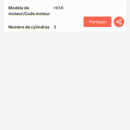
Modèle de
HEMI
moteur/Code moteur
Partager
Nombre de cylindres
8
Nombre de soupapes
2
par cylindre
Puissance max.
395 CH @ 5600 rpm
Puissance par litre
69.9 CH/l
Spécification de l'huile
Connectez-vous pour voir.
moteur
Suralimentation
Moteur atmosphérique
Système d'injection de
injection multiport
carburant