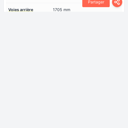
Partager
Voies arrière
1705 mm
Voies avant
1619 mm
Faux arrière
1085 mm
Faux avant
873 mm
Moteur
Architecture des
V-moteur
moteurs à pistons
Couple max.
973 Nm
Cylindrée
6417 cm