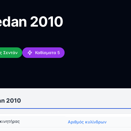
edan 2010
ς Σεντάν
Καθίσματα 5
an 2010
κινητήρας
Αριθμός κυλίνδρων