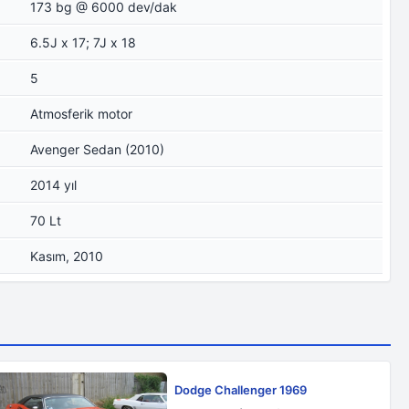
173 bg @ 6000 dev/dak
6.5J x 17; 7J x 18
5
Atmosferik motor
Avenger Sedan (2010)
2014 yıl
70 Lt
Kasım, 2010
Dodge Challenger 1969