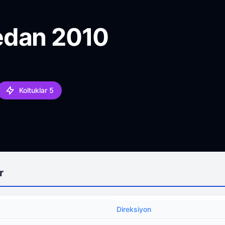
edan 2010
Koltuklar 5
r
Direksiyon