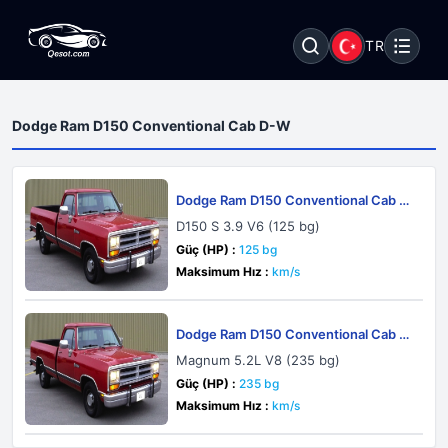
TR
Dodge Ram D150 Conventional Cab D-W
Dodge Ram D150 Conventional Cab D-
W 1990
D150 S 3.9 V6 (125 bg)
Güç (HP) :
125 bg
Maksimum Hız :
km/s
Dodge Ram D150 Conventional Cab D-
W 1992
Magnum 5.2L V8 (235 bg)
Güç (HP) :
235 bg
Maksimum Hız :
km/s