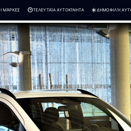
Ι ΜΆΡΚΕΣ
ΤΕΛΕΥΤΑΊΑ ΑΥΤΟΚΊΝΗΤΑ
ΔΗΜΟΦΙΛΉ ΑΥΤ