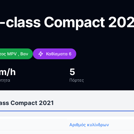
-class Compact 202
ος MPV , Βαν
Καθίσματα 6
km/h
5
ύτητα
Πόρτες
ass Compact 2021
Αριθμός κυλίνδρων