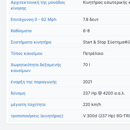
Αρχιτεκτονική της μονάδας
Κινητήρας εσωτερικής 
κίνησης
Επιτάχυνση 0 - 62 Mph
7.8 δευτ
Καθίσματα
6-8
Συστήματα κινητήρα
Start & Stop ΣύστημαΦί
Τύπος καυσίμου
Πετρέλαιο
Χωρητικότητα δεξαμενής
70 l
καυσίμων
έναρξη της παραγωγής
2021
δύναμη
237 Hp @ 4200 σ.α.λ.
μέγιστη ταχύτητα
220 km/h
τροποποιήσεις (κινητήρας)
V 300d (237 Hp) 9G-T