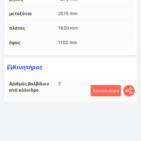
μεταξόνιο
2515 mm
πλάτος
1830 mm
ύψος
1100 mm
Κινητήρας
Αριθμός βαλβίδων
2
ανά κύλινδρο
Κοινοποίηση
Αριθμός κυλίνδρων
8
Βαθμός συμπίεσης
8.6:1
Διάμετρος κυλίνδρου
101.6 mm