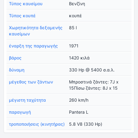
Τύπος καυσίμου
Βενζίνη
Τύπος κουπέ
κουπέ
Χωρητικότητα δεξαμενής
85 l
καυσίμων
έναρξη της παραγωγής
1971
βάρος
1420 κιλά
δύναμη
330 Hp @ 5400 σ.α.λ.
μέγεθος των ζάντων
Μπροστινά ζάντες: 7J x
15Πίσω ζάντες: 8J x 15
μέγιστη ταχύτητα
260 km/h
παραγωγή
Pantera L
τροποποιήσεις (κινητήρας)
5.8 V8 (330 Hp)